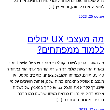
Shit שאנחנו מוכרים אנחנו לגמרי נהיה מרוצים. אז חבל
להשקיע את כל הזמן, והמאמץ […]
אוגוסט 25, 2023
מה מעצבי UX יכולים
ללמוד ממפתחים?
מה האורך הנכון לשורת קוד?לפי מחקר ש Uncle Bob סקר
באחת ההרצאות שלואורך השורת קוד המועדף הוא באיזור ה
35-40 תווים. למה זה חשוב?כשאנחנו כותבים טקסט, או
מעצבים אפליקציהאנחנו במוח שלנו, ופחות חושבים על מי
שיצטרך לקרוא את זה.כל Enter כרוך במאמץ של לשלוח
אצבע רחוק ימינה.וזה כנראה משהו שירשנו כמו הרבה
דברים, ממכונות הכתיבה […]
אוגוסט 17, 2023