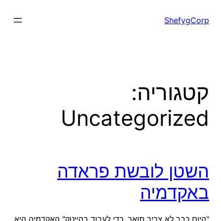
ShefygCorp
קטגוריה:
Uncategorized
השטן לובשת פראדה
באקדמיה
"היום כבר לא צריך תואר, כדי לעבוד בהייטק" האקדמיה היא